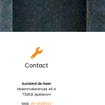
Contact
Autoland de Haan
Molenmakershoek 46 A
7328JK Apeldoorn
Mob:
06-46281140