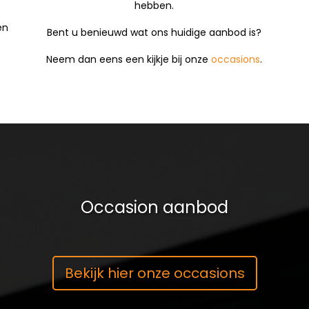
hebben.
en
Bent u benieuwd wat ons huidige aanbod is?
Neem dan eens een kijkje bij onze
occasions
.
Occasion aanbod
Bekijk hier onze occasions