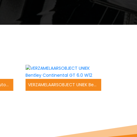
Mazda CX-5 2.0 TS+ 4WD Automaat
VERZAMELAARSOBJECT UNIEK Bentley Continental GT 6.0 W12