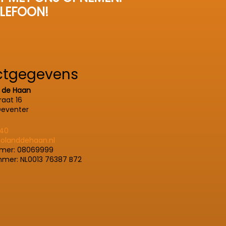
ELEFOON!
ctgegevens
 de Haan
aat 16
Deventer
140
olanddehaan.nl
mer: 08069999
er: NL0013 76387 B72