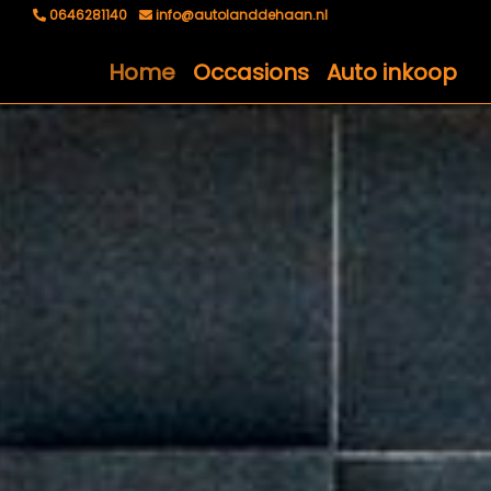
0646281140
info@autolanddehaan.nl
Home
Occasions
Auto inkoop