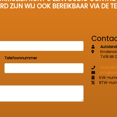
RD ZIJN WIJ OOK BEREIKBAAR VIA DE T
Conta
Autoland
Emdenstr
7418 BR 
Telefoonnummer
0646281
info@aut
KVK-num
BTW-numm